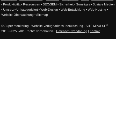
▪
Produktivität
▪
Ressourcen
▪
SEO/SEM
▪
Sicherheit
▪
Sonstiges
▪
Soziale Medien
▪
Umsatz
▪
Unkategorisiert
▪
Web-Design
▪
Web-Entwicklung
▪
Web-Hosting
▪
Website-Überwachung
▪
Sitemap
®
© Super Monitoring - Website Verfügbarkeitsüberwachung - SITEIMPULSE
2010-2025 - Alle Rechte vorbehalten. |
Datenschutzerklärung
|
Kontakt