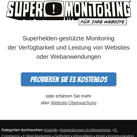
Superhelden-gestützte Monitoring
der Verfügbarkeit und Leistung von Websites
oder Webanwendungen
Probieren Sie es kostenlos
oder erfahren Sie mehr
über
Website-Überwachung
Kategorien durchsuchen:
Analytik
▪
Anwendungen im Allgemeinen
▪
E-
Commerce
▪
E-Mail-Marketing
▪
Gefördert
▪
Infografiken
▪
Inhalt
▪
Kommunikation