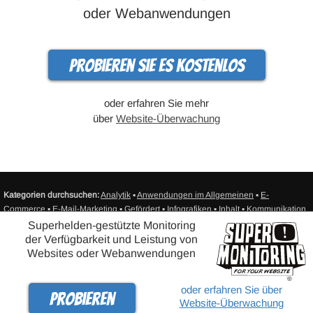
oder Webanwendungen
Probieren Sie es kostenlos
oder erfahren Sie mehr
über
Website-Überwachung
Kategorien durchsuchen:
Analytik
▪
Anwendungen im Allgemeinen
▪
E-
Commerce
▪
E-Mail-Marketing
▪
Gefördert
▪
Infografiken
▪
Inhalt
▪
Kommunikation
▪
Produktivität
▪
Ressourcen
▪
SEO/SEM
▪
Sicherheit
▪
Sonstiges
▪
Soziale Medien
Superhelden-gestützte Monitoring
▪
Umsatz
▪
Unkategorisiert
▪
Web-Design
▪
Web-Entwicklung
▪
Web-Hosting
▪
der Verfügbarkeit und Leistung von
Website-Überwachung
▪
Sitemap
Websites oder Webanwendungen
®
© Super Monitoring - Website Verfügbarkeitsüberwachung - SITEIMPULSE
oder erfahren Sie über
Probieren
2010-2025 - Alle Rechte vorbehalten. |
Datenschutzerklärung
|
Kontakt
Website-Überwachung