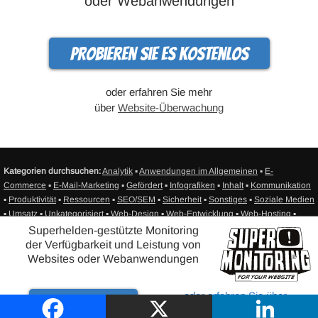
oder Webanwendungen
Probieren Sie es kostenlos
oder erfahren Sie mehr
über
Website-Überwachung
Kategorien durchsuchen:
Analytik
▪
Anwendungen im Allgemeinen
▪
E-
Commerce
▪
E-Mail-Marketing
▪
Gefördert
▪
Infografiken
▪
Inhalt
▪
Kommunikation
▪
Produktivität
▪
Ressourcen
▪
SEO/SEM
▪
Sicherheit
▪
Sonstiges
▪
Soziale Medien
▪
Umsatz
▪
Unkategorisiert
▪
Web-Design
▪
Web-Entwicklung
▪
Web-Hosting
▪
Website-Überwachung
▪
Sitemap
Superhelden-gestützte Monitoring
der Verfügbarkeit und Leistung von
®
Websites oder Webanwendungen
© Super Monitoring - Website Verfügbarkeitsüberwachung - SITEIMPULSE
2010-2025 - Alle Rechte vorbehalten. |
Datenschutzerklärung
|
Kontakt
oder erfahren Sie über
Probieren
Website-Überwachung