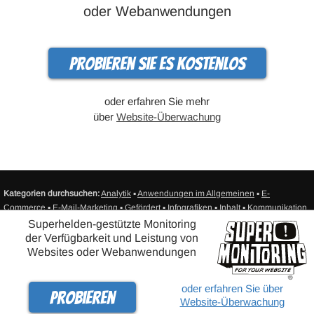
oder Webanwendungen
Probieren Sie es kostenlos
oder erfahren Sie mehr
über
Website-Überwachung
Kategorien durchsuchen:
Analytik
▪
Anwendungen im Allgemeinen
▪
E-
Commerce
▪
E-Mail-Marketing
▪
Gefördert
▪
Infografiken
▪
Inhalt
▪
Kommunikation
▪
Produktivität
▪
Ressourcen
▪
SEO/SEM
▪
Sicherheit
▪
Sonstiges
▪
Soziale Medien
Superhelden-gestützte Monitoring
▪
Umsatz
▪
Unkategorisiert
▪
Web-Design
▪
Web-Entwicklung
▪
Web-Hosting
▪
der Verfügbarkeit und Leistung von
Website-Überwachung
▪
Sitemap
Websites oder Webanwendungen
®
© Super Monitoring - Website Verfügbarkeitsüberwachung - SITEIMPULSE
oder erfahren Sie über
Probieren
2010-2025 - Alle Rechte vorbehalten. |
Datenschutzerklärung
|
Kontakt
Website-Überwachung