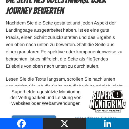
Die Seite als vollständige User
Journey bewerten
Nachdem Sie die Seite gestaltet und jeden Aspekt der
Landingpage ausgearbeitet haben, ist es eine gute
Praxis, einen Schritt zurückzutreten und das Ergebnis
von oben nach unten zu bewerten. Statt die Seite aus
einer granularen Perspektive oder komponentenweise zu
betrachten, ist es hilfreich, die Seite als fließendes
Erlebnis von oben nach unten zu durchlaufen.
Lesen Sie die Texte langsam, scrollen Sie nach unten
und prüfen Sie, ob die Seite natürlich wirkt und sich leicht
Superhelden-gestützte Monitoring
konsumieren lässt. Prüfen Sie, ob die Hero-Botschaft zu
der Verfügbarkeit und Leistung von
den Features passt und ob die Testimonials die
Websites oder Webanwendungen
Versprechen bestätigen, die weiter oben auf der Seite
gemacht wurden.
oder erfahren Sie über
Probieren
Website-Überwachung
In dieser Evaluationsphase können Sie Ablenkungen