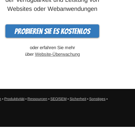
Websites oder Webanwendungen
Probieren Sie es kostenlos
oder erfahren Sie mehr
über
Website-Überwachung
n
▪
Produktivität
▪
Ressourcen
▪
SEO/SEM
▪
Sicherheit
▪
Sonstiges
▪