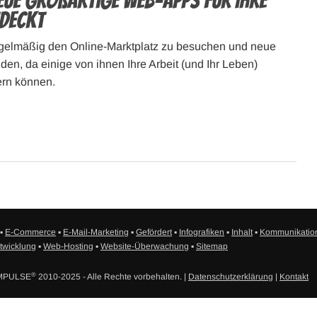
eue großartige Web-Apps für Ihre
tdeckt
regelmäßig den Online-Marktplatz zu besuchen und neue
en, da einige von ihnen Ihre Arbeit (und Ihr Leben)
tern können.
▪
E-Commerce
▪
E-Mail-Marketing
▪
Gefördert
▪
Infografiken
▪
Inhalt
▪
Kommunikatio
twicklung
▪
Web-Hosting
▪
Website-Überwachung
▪
Sitemap
®
EIMPULSE
2010-2025 - Alle Rechte vorbehalten. |
Datenschutzerklärung
|
Kontakt