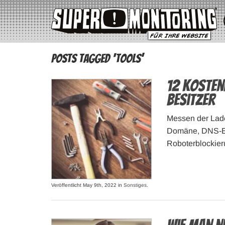
Posts Tagged ‘Tools’
12 kosten
Besitzer
Messen der Lade
Domäne, DNS-Ein
Roboterblockier
Veröffentlicht May 9th, 2022 in
Sonstiges
.