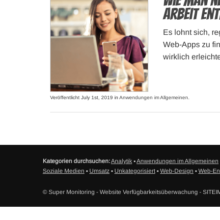
Wie man n
Arbeit en
Es lohnt sich, 
Web-Apps zu find
wirklich erleich
Veröffentlicht July 1st, 2019 in
Anwendungen im Allgemeinen
.
Kategorien durchsuchen:
Analytik
▪
Anwendungen im Allgemeinen
Soziale Medien
▪
Umsatz
▪
Unkategorisiert
▪
Web-Design
▪
Web-En
© Super Monitoring - Website Verfügbarkeitsüberwachung - SIT